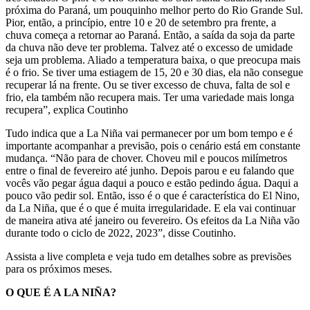
próxima do Paraná, um pouquinho melhor perto do Rio Grande Sul.
Pior, então, a princípio, entre 10 e 20 de setembro pra frente, a
chuva começa a retornar ao Paraná. Então, a saída da soja da parte
da chuva não deve ter problema. Talvez até o excesso de umidade
seja um problema. Aliado a temperatura baixa, o que preocupa mais
é o frio. Se tiver uma estiagem de 15, 20 e 30 dias, ela não consegue
recuperar lá na frente. Ou se tiver excesso de chuva, falta de sol e
frio, ela também não recupera mais. Ter uma variedade mais longa
recupera”, explica Coutinho
Tudo indica que a La Niña vai permanecer por um bom tempo e é
importante acompanhar a previsão, pois o cenário está em constante
mudança. “Não para de chover. Choveu mil e poucos milímetros
entre o final de fevereiro até junho. Depois parou e eu falando que
vocês vão pegar água daqui a pouco e estão pedindo água. Daqui a
pouco vão pedir sol. Então, isso é o que é característica do El Nino,
da La Niña, que é o que é muita irregularidade. E ela vai continuar
de maneira ativa até janeiro ou fevereiro. Os efeitos da La Niña vão
durante todo o ciclo de 2022, 2023”, disse Coutinho.
Assista a live completa e veja tudo em detalhes sobre as previsões
para os próximos meses.
O QUE É A LA NIÑA?