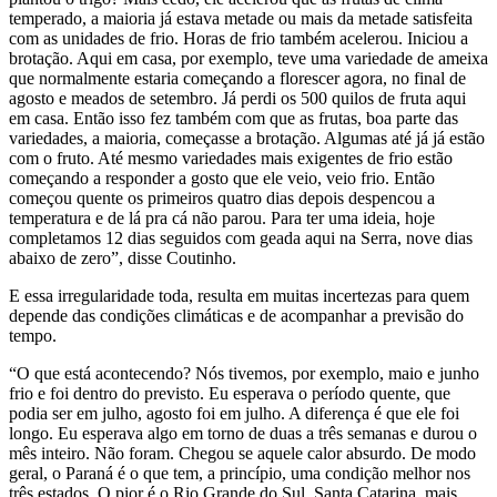
temperado, a maioria já estava metade ou mais da metade satisfeita
com as unidades de frio. Horas de frio também acelerou. Iniciou a
brotação. Aqui em casa, por exemplo, teve uma variedade de ameixa
que normalmente estaria começando a florescer agora, no final de
agosto e meados de setembro. Já perdi os 500 quilos de fruta aqui
em casa. Então isso fez também com que as frutas, boa parte das
variedades, a maioria, começasse a brotação. Algumas até já já estão
com o fruto. Até mesmo variedades mais exigentes de frio estão
começando a responder a gosto que ele veio, veio frio. Então
começou quente os primeiros quatro dias depois despencou a
temperatura e de lá pra cá não parou. Para ter uma ideia, hoje
completamos 12 dias seguidos com geada aqui na Serra, nove dias
abaixo de zero”, disse Coutinho.
E essa irregularidade toda, resulta em muitas incertezas para quem
depende das condições climáticas e de acompanhar a previsão do
tempo.
“O que está acontecendo? Nós tivemos, por exemplo, maio e junho
frio e foi dentro do previsto. Eu esperava o período quente, que
podia ser em julho, agosto foi em julho. A diferença é que ele foi
longo. Eu esperava algo em torno de duas a três semanas e durou o
mês inteiro. Não foram. Chegou se aquele calor absurdo. De modo
geral, o Paraná é o que tem, a princípio, uma condição melhor nos
três estados. O pior é o Rio Grande do Sul. Santa Catarina, mais