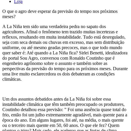
Loja
O que o agro deve esperar da previsão do tempo nos próximos
meses?
A La Niña tem sido uma verdadeira pedra no sapato dos
agricultores. Afinal o fenômeno tem trazido muitas incertezas e
reflexos, resultando em muita instabilidade. Tudo está desregulado,
seja com seca demais ou chuvas em excesso, mas sem distribuição
uniforme, ou até mesmo geadas precoces, mas o que todo mundo
quer saber é: Até quando a La Niña fica? Sirlei Benetti, idealizadora
do portal Sou Agro, conversou com Ronaldo Coutinho que é
engenheiro agrônomo sobre o assunto e também sobre as
perspectivas da previsão do tempo para os próximos meses. Durante
uma live muito esclarecedora os dois debateram as condições
climáticas.
Um dos assuntos debatidos antes da La Niña foi sobre essa
instabilidade climática que têm também preocupado os produtores,
Coutinho detalhou essa previsão: ” Foi uma ausência quase total do
frio, então foi um julho extremamente agradável, mais quente para a
época do ano. Em alguns lugares, foi até, na média, o mais quente
ou o terceiro mais quente em 50, 60 anos. O que ele fez? Quem
plantou o trigo? Mais cedo, ele acelerou que as frutas de clima