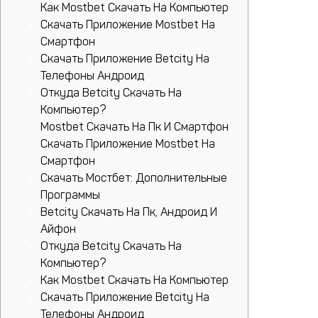
Как Mostbet Скачать На Компьютер
Скачать Приложение Mostbet На
Смартфон
Скачать Приложение Betcity На
Телефоны Андроид
Откуда Betcity Скачать На
Компьютер?
Mostbet Скачать На Пк И Смартфон
Скачать Приложение Mostbet На
Смартфон
Скачать Мостбет: Дополнительные
Программы
Betcity Скачать На Пк, Андроид И
Айфон
Откуда Betcity Скачать На
Компьютер?
Как Mostbet Скачать На Компьютер
Скачать Приложение Betcity На
Телефоны Андроид