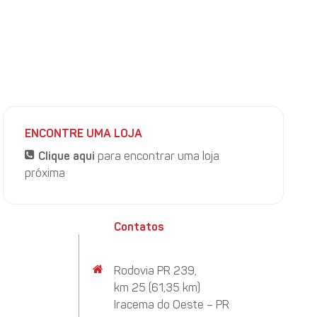
еств.
ENCONTRE UMA LOJA
Clique aqui
para encontrar uma loja
próxima
Contatos
Rodovia PR 239,
km 25 (61,35 km)
Iracema do Oeste – PR