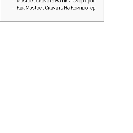
Mostbet Скачать На Пк И Смартфон
Как Mostbet Скачать На Компьютер
Что же дает программа и зачем нужно MostBet скачать на 
недоступен. Во-вторых, процесс заключения пари значите
пользователей с лимитным интернетом.
Только после этого программа будет отображаться и можно
комментариев.
Скачать Мостбет: Дополните
Мобильное приложение дает игроку возможность делать ст
у персонального компьютера или посещать наземные пункт
файл удалить. Далее заходим в приложение и авторизуемс
смартфонов – Андроид и iOS.
Если игрок предпочитает делать ставки через компьютер, 
углу будет соответствующий значок, переходим в него. Та