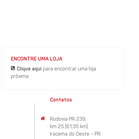
 passado. O resultado, frente ao valor atingido na semana
gosto-21/
ENCONTRE UMA LOJA
Clique aqui
para encontrar uma loja
próxima
Contatos
Rodovia PR 239,
km 25 (61,35 km)
Iracema do Oeste – PR