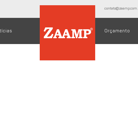
contato@zaamp.com.
tícias
Orçamento
 divulgou nesta segunda-feira que as exportações de carne suí
agosto de 2021, mas registraram recuo em comparação à seman
al.
 destaca que há de se considerar que há um bom resultado em
1 nem 2020. “O Brasil está pouco a pouco conseguindo reduzi
 ainda é o maior comprador, mas buscar outros mercados ainda
mento, US$ 145.954,179, representa 74,5% do montante obtido
strado em agosto do ano passado, quantia de 81.417,673 tone
osto de 2021. No comparativo com a semana anterior, houve q
ouve avanço de 11,8% no comparativo com o mesmo mês de 202