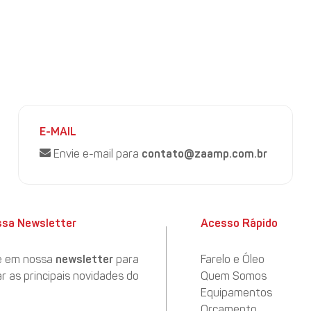
onelada, US$ 2.352,509 é 2,1% inferior ao praticado em agosto
na-3a-semana-de-agosto-registra-alta-no-comparativo-com-a
E-MAIL
Envie e-mail para
contato@zaamp.com.br
ssa Newsletter
Acesso Rápido
e em nossa
newsletter
para
Farelo e Óleo
 as principais novidades do
Quem Somos
Equipamentos
Orçamento