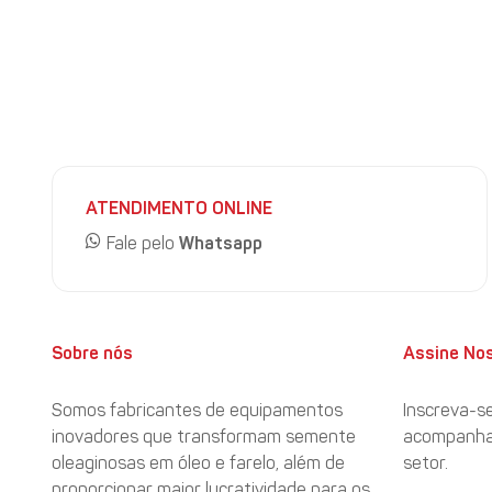
anterior, observa-se retração de 14,5%. Já o preço pago por t
anterior, representa recuo de 1,2%.
https://porkexpo.com.br/site/exportacoes-de-carne-suina-
ATENDIMENTO ONLINE
Fale pelo
Whatsapp
Sobre nós
Assine No
Somos fabricantes de equipamentos
Inscreva-s
inovadores que transformam semente
acompanhar
oleaginosas em óleo e farelo, além de
setor.
proporcionar maior lucratividade para os