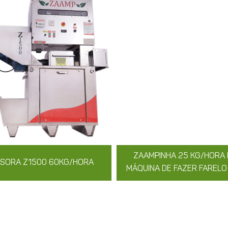
ZAAMPINHA 25 KG/HORA
SORA Z1500 60KG/HORA
MÁQUINA DE FAZER FARELO