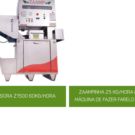
ZAAMPINHA 25 KG/HORA
SORA Z1500 60KG/HORA
MÁQUINA DE FAZER FARELO