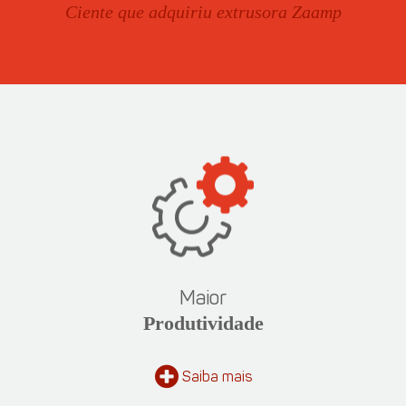
Ciente que adquiriu extrusora Zaamp
EXT
Maior
Produtividade
Saiba
mais