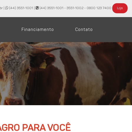
br |
(44) 3551-1001
|
(44) 3551-1001 - 3551-1002 - 0800 123 7400
Loja
Financiamento
Contato
AGRO PARA VOCÊ