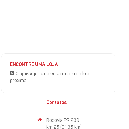
a no Mato Grosso;
m isso, a média do dólar ficou em R$ 5,20/US$;
 queda de 1,48% na na última semana.
ENCONTRE UMA LOJA
Clique aqui
para encontrar uma loja
próxima
Contatos
Rodovia PR 239,
km 25 (61,35 km)