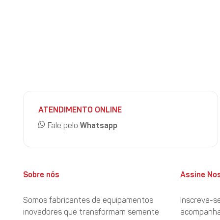
Mercado Financeiro
Soja de Mato Grosso sobe:
Apesar da desvalorização em
Dólar valoriza:
O pessimismo dos investidores fez com qu
CBOT em queda:
Com a maior oferta da soja argentina 
FONTE:
AGRONEWS
ATENDIMENTO ONLINE
Fale pelo
Whatsapp
Sobre nós
Assine No
Somos fabricantes de equipamentos
Inscreva-s
inovadores que transformam semente
acompanhar