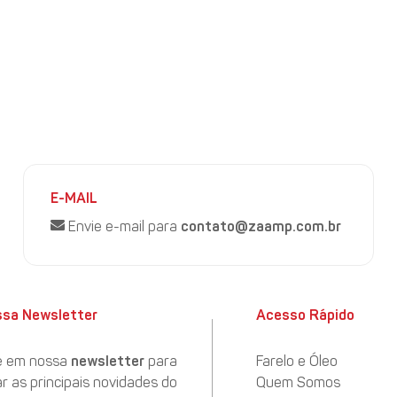
 Chicago, o dólar contribuiu para um aumento no preço da soj
e o fluxo de capital migrasse para economias mais seguras. Co
no mercado internacional, os preços em Chicago apresentaram
E-MAIL
Envie e-mail para
contato@zaamp.com.br
ssa Newsletter
Acesso Rápido
e em nossa
newsletter
para
Farelo e Óleo
 as principais novidades do
Quem Somos