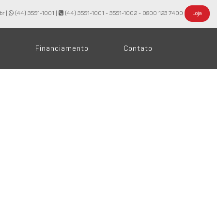
br |
(44) 3551-1001
|
(44) 3551-1001 - 3551-1002 - 0800 123 7400
Loja
Financiamento
Contato
lcançaram 22,67 milhões de
 o mesmo período do ano passado. O farelo de soja, os
umento foi reflexo da menor oferta do subproduto no mercado
no de 2021. Esse aumento ocorreu em função da maior demanda
ta do óleo de girassol, que reduziu os impostos sobre o